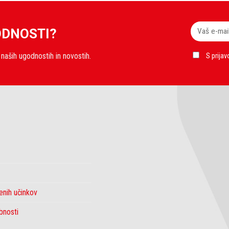
ODNOSTI?
naših ugodnostih in novostih.
S prijav
enih učinkov
bnosti