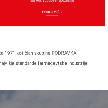
Nasveti, zgodbe in spoznanja.
PREBERI VEČ
leta 1971 kot član skupine PODRAVKA.
ajvišje standarde farmacevtske industrije.