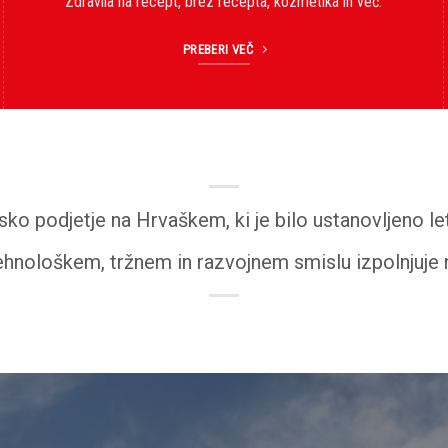
Zdravila na recept, brez recepta, kozmetika in več.
PREBERI VEČ
ko podjetje na Hrvaškem, ki je bilo ustanovljeno 
hnološkem, tržnem in razvojnem smislu izpolnjuje n