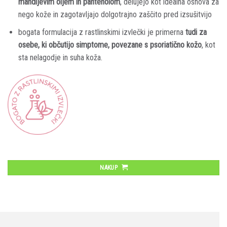
mandljevim oljem in pantenolom
, delujejo kot idealna osnova za
nego kože in zagotavljajo dolgotrajno zaščito pred izsušitvijo
bogata formulacija z rastlinskimi izvlečki je primerna
tudi za
osebe, ki občutijo simptome, povezane s psoriatično kožo
, kot
sta nelagodje in suha koža.
NAKUP