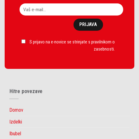
S prijavo na e-novice se strinjate s
pravilnikom o
zasebnosti
.
Hitre povezave
Domov
Izdelki
Ibubel