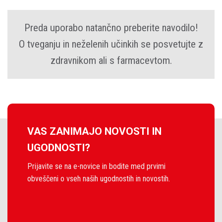
Preda uporabo natančno preberite navodilo!
O tveganju in neželenih učinkih se posvetujte z
zdravnikom ali s farmacevtom.
VAS ZANIMAJO NOVOSTI IN
UGODNOSTI?
Prijavite se na e-novice in bodite med prvimi
obveščeni o vseh naših ugodnostih in novostih.